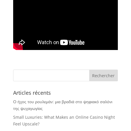
Articles récents
Ο ήχος του ρουλεμάν: μια βραδιά στο ψηφιακό σαλόνι
της ψυχαγωγίας
Small Luxuries: What Makes an Online Casino Night
Feel Upscale?