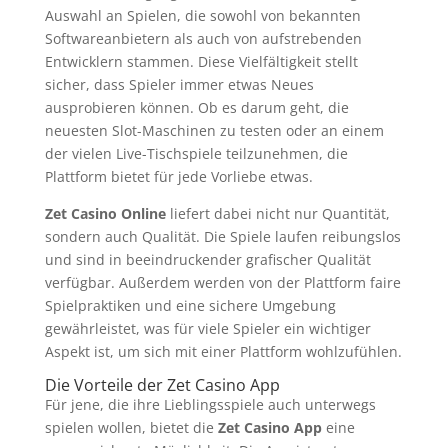
Auswahl an Spielen, die sowohl von bekannten
Softwareanbietern als auch von aufstrebenden
Entwicklern stammen. Diese Vielfältigkeit stellt
sicher, dass Spieler immer etwas Neues
ausprobieren können. Ob es darum geht, die
neuesten Slot-Maschinen zu testen oder an einem
der vielen Live-Tischspiele teilzunehmen, die
Plattform bietet für jede Vorliebe etwas.
Zet Casino Online
liefert dabei nicht nur Quantität,
sondern auch Qualität. Die Spiele laufen reibungslos
und sind in beeindruckender grafischer Qualität
verfügbar. Außerdem werden von der Plattform faire
Spielpraktiken und eine sichere Umgebung
gewährleistet, was für viele Spieler ein wichtiger
Aspekt ist, um sich mit einer Plattform wohlzufühlen.
Die Vorteile der Zet Casino App
Für jene, die ihre Lieblingsspiele auch unterwegs
spielen wollen, bietet die
Zet Casino App
eine