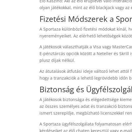
Élő Kaszinó: Aki az élő krupiével való interakc
olyan játékokkal, mint az élő blackjack vagy az é
Fizetési Módszerek a Spo
A Sportaza különböző fizetési módokat kínál, 
nyereményeiket. Az elérhető lehetőségek közöt
A játékosok választhatják a Visa vagy MasterC
E-pénztárcás opciók között a Neteller és Skrill
plusz díjak nélkül.
Az átutalások átfutási ideje változó lehet att
hogy a tranzakciók a lehető legrövidebb időn be
Biztonság és Ügyfélszolgá
A játékosok biztonsága és elégedettsége kiemel
az összes személyes adat és tranzakció biztons
ismert szereplője, megbízható licenszekkel re
A Sportaza ügyfélszolgálata folyamatosan elérh
kérdéseiket az élő chaten keresztül vagy e-mai