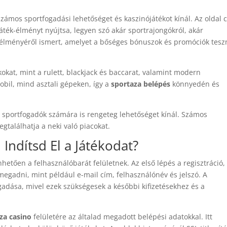
ámos sportfogadási lehetőséget és kaszinójátékot kínál. Az oldal c
ték-élményt nyújtsa, legyen szó akár sportrajongókról, akár
kélményéről ismert, amelyet a bőséges bónuszok és promóciók tesz
kokat, mint a rulett, blackjack és baccarat, valamint modern
obil, mind asztali gépeken, így a
sportaza belépés
könnyedén és
sportfogadók számára is rengeteg lehetőséget kínál. Számos
találhatja a neki való piacokat.
Indítsd El a Játékodat?
nhetően a felhasználóbarát felületnek. Az első lépés a regisztráció,
megadni, mint például e-mail cím, felhasználónév és jelszó. A
gadása, mivel ezek szükségesek a későbbi kifizetésekhez és a
za casino
felületére az általad megadott belépési adatokkal. Itt