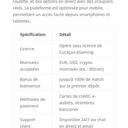
roulette, et des options en direct avec des croupiers
réels. La plateforme est optimisée pour mobile,
permettant un accès facile depuis smartphones et
tablettes.
Spécification
Détail
Opère sous licence de
Licence
Curaçao eGaming
Monnaies
EUR, USD, crypto-
acceptées
monnaies (ex. : Bitcoin)
Bonus de
Jusqu’à 100% de match
bienvenue
sur le premier dépôt
Cartes de crédit, e-
Méthodes de
wallets, virements
paiement
bancaires
Support
Disponible 24/7 via chat
client
en direct et email