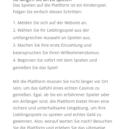
Das Spielen auf die Plattform ist ein Kinderspiel.
Folgen Sie einfach diesen Schritten:
Melden Sie sich auf der Website an.
Wählen Sie Ihr Lieblingsspiel aus der
umfangreichen Auswahl an Spielen aus.
Machen Sie Ihre erste Einzahlung und
beanspruchen Sie Ihren Willkommensbonus.
Beginnen Sie sofort mit dem Spielen und
genießen Sie das Spiel!
Mit die Plattform müssen Sie nicht länger vor Ort
sein, um das Gefühl eines echten Casinos zu
genießen. Egal, ob Sie ein erfahrener Spieler oder
ein Anfänger sind, die Plattform bietet Ihnen eine
sichere und unterhaltsame Umgebung, um Ihre
Lieblingsspiele zu spielen und echtes Geld zu
gewinnen. Also, worauf warten Sie noch? Besuchen
Sie die Plattform und erleben Sie das ultimative